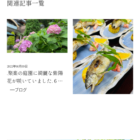
関連記事一覧
2022年06月09日
2022年06月08日
.聚楽の庭園に綺麗な紫陽
こんにちは
聚楽のレス
花が咲いていました️.６月
トランでは先日、初夏から
といえば、梅雨の時期です
夏にかけて旬の『鮎料理』
ブログ
ブログ
ね️庭園に咲く紫陽花が一足
を提供しました
鮎
早く、梅雨を彩ってくれて
は、あっさりと淡白でスイ
います.紫陽花は土壌のpH
カのような良い香りがある
が酸性だと青系️アルカリ性
ことから「香魚」とも呼ば
だと赤系中性だと紫系にな
れます決められた期間のみ
ると言われていますが、聚
釣り場が解禁され、釣り人