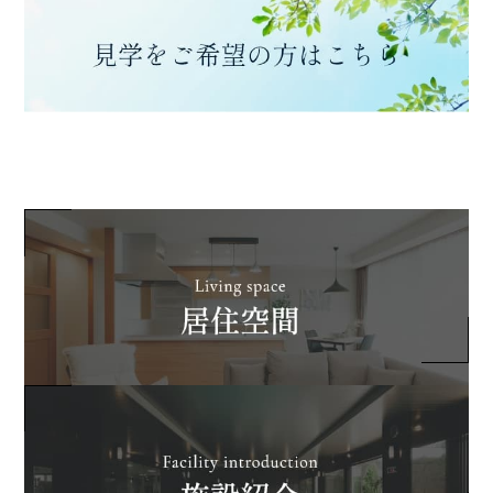
楽の紫陽花は中性といった
が竿を構えて鮎を釣る姿は
所でしょうか️.グラデーシ
日本の『夏の風物詩』とさ
ョンになっているものもあ
れていますね写真は鮎の塩
って、見ているだけで癒さ
焼き、鮎の彩り八寸、鮎の
れる紫陽花のご紹介でし
洗い‍皆さま、ご友人やご家
た.The 聚楽2022年6月9日
族とお酒を飲みながら楽し
（木）晴#聚楽#The聚楽#
いひと時を過ごされていま
熊本ライフ#熊本の暮らし
したThe 聚楽2022年6月8
#マンション#新たな暮ら
日(水)晴#The聚楽#聚楽#
しの提案 #熊本 #くまもと
鮎#鮎料理#鮎会席#鮎御膳
#kumamoto#庭園#紫陽
#初夏#夏の風物詩#鮎の塩
花#季節#梅雨
焼き#鮎の洗い#鮎の刺身#
釣り#釣り人#お酒