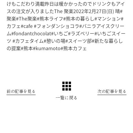
けもこだわり満載
昨日は暖かかったのでドリンクもアイ
スの注文が入りましたThe 聚楽2022年2月27日(日) 晴#
聚楽#The聚楽#熊本ライフ#熊本の暮らし#マンション#
カフェ#cafe #フォンダンショコラ#バニラアイスクリー
ム#fondantchocolat#いちご#ラズベリー#いちごスイー
ツ #カフェタイム#憩いの場#スイーツ部#新たな暮らし
の提案#熊本#kumamoto#熊本カフェ
前の記事を見る
次の記事を見る
一覧に戻る