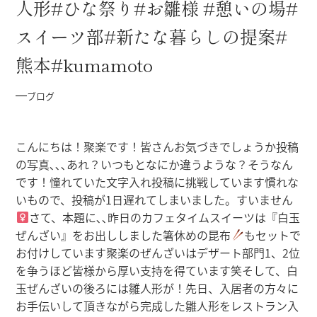
人形#ひな祭り#お雛様 #憩いの場#
スイーツ部#新たな暮らしの提案#
熊本#kumamoto
ブログ
こんにちは！聚楽です！皆さんお気づきでしょうか投稿
の写真､､､あれ？いつもとなにか違うような？そうなん
です！憧れていた文字入れ投稿に挑戦しています慣れな
いもので、投稿が1日遅れてしまいました。すいません‍
さて、本題に､､昨日のカフェタイムスイーツは『白玉
ぜんざい』をお出ししました
箸休めの昆布
もセットで
お付けしています
聚楽のぜんざいはデザート部門1、2位
を争うほど皆様から厚い支持を得ています笑そして、白
玉ぜんざいの後ろには雛人形が！先日、入居者の方々に
お手伝いして頂きながら完成した雛人形をレストラン入