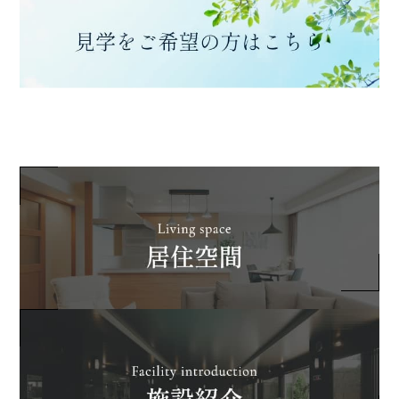
楽の紫陽花は中性といった
が竿を構えて鮎を釣る姿は
所でしょうか️.グラデーシ
日本の『夏の風物詩』とさ
ョンになっているものもあ
れていますね写真は鮎の塩
って、見ているだけで癒さ
焼き、鮎の彩り八寸、鮎の
れる紫陽花のご紹介でし
洗い‍皆さま、ご友人やご家
た.The 聚楽2022年6月9日
族とお酒を飲みながら楽し
（木）晴#聚楽#The聚楽#
いひと時を過ごされていま
熊本ライフ#熊本の暮らし
したThe 聚楽2022年6月8
#マンション#新たな暮ら
日(水)晴#The聚楽#聚楽#
しの提案 #熊本 #くまもと
鮎#鮎料理#鮎会席#鮎御膳
#kumamoto#庭園#紫陽
#初夏#夏の風物詩#鮎の塩
花#季節#梅雨
焼き#鮎の洗い#鮎の刺身#
釣り#釣り人#お酒