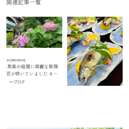
関連記事一覧
2022年06月09日
2022年06月08日
.聚楽の庭園に綺麗な紫陽
こんにちは
聚楽のレス
花が咲いていました️.６月
トランでは先日、初夏から
といえば、梅雨の時期です
夏にかけて旬の『鮎料理』
ブログ
ブログ
ね️庭園に咲く紫陽花が一足
を提供しました
鮎
早く、梅雨を彩ってくれて
は、あっさりと淡白でスイ
います.紫陽花は土壌のpH
カのような良い香りがある
が酸性だと青系️アルカリ性
ことから「香魚」とも呼ば
だと赤系中性だと紫系にな
れます決められた期間のみ
ると言われていますが、聚
釣り場が解禁され、釣り人